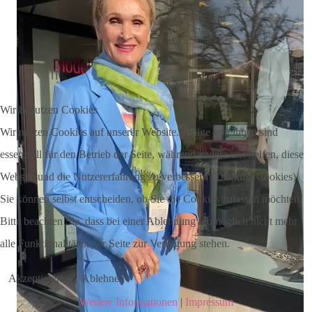
Wir benutzen Cookies
Wir nutzen Cookies auf unserer Website. Einige von ihnen sind
essenziell für den Betrieb der Seite, während andere uns helfen, diese
Website und die Nutzererfahrung zu verbessern (Tracking Cookies).
Sie können selbst entscheiden, ob Sie die Cookies zulassen möchten.
Bitte beachten Sie, dass bei einer Ablehnung womöglich nicht mehr
alle Funktionalitäten der Seite zur Verfügung stehen.
Akzeptieren
Ablehnen
Weitere Informationen
|
Impressum