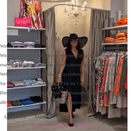
Wir benutzen Cookies
Wir nutzen Cookies auf unserer Website. Einige von ihnen sind
essenziell für den Betrieb der Seite, während andere uns helfen, diese
Website und die Nutzererfahrung zu verbessern (Tracking Cookies).
Sie können selbst entscheiden, ob Sie die Cookies zulassen möchten.
Bitte beachten Sie, dass bei einer Ablehnung womöglich nicht mehr
alle Funktionalitäten der Seite zur Verfügung stehen.
Akzeptieren
Ablehnen
Weitere Informationen
|
Impressum